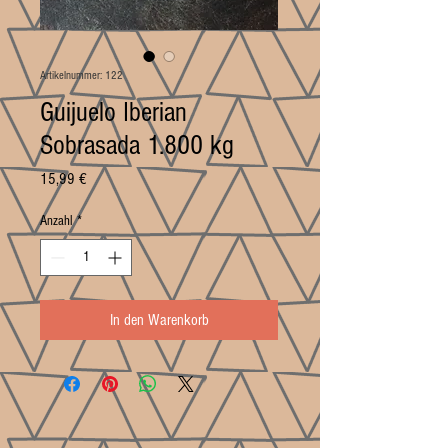
Artikelnummer: 122
Guijuelo Iberian
Sobrasada 1.800 kg
Preis
15,99 €
Anzahl
*
In den Warenkorb