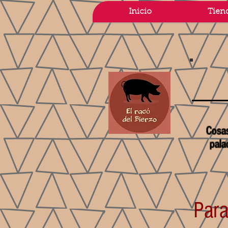
Inicio
Tien
Cosas
pala
Para