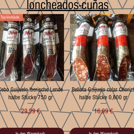
loncheados-cuñas
Top-Verkäufe
Cebo Guijuelo Iberische Lende
Schnellansicht
Bellota Guijuelo cular Choriz
Schnellansicht
halbe Stücke 750 gr
halbe Stücke 0,800 gr
Preis
Preis
29,99 €
16,99 €
In den Warenkorb
In den Warenkorb