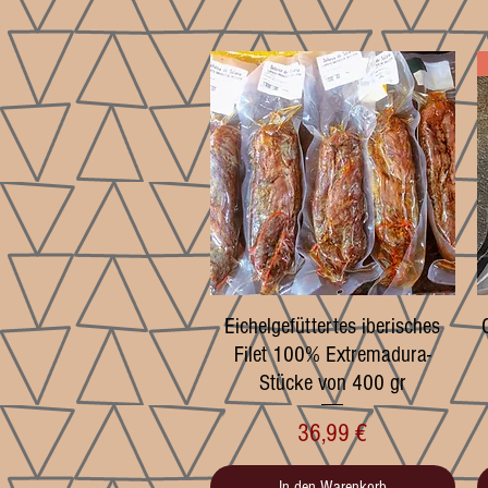
Eichelgefüttertes iberisches
Schnellansicht
Filet 100% Extremadura-
Stücke von 400 gr
Preis
36,99 €
In den Warenkorb