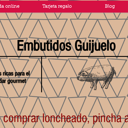
da online
Tarjeta regalo
Blog
Embutidos Guijuelo
 ricas para el
dar gourmet
 comprar loncheado, pincha a