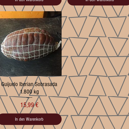
Guijuelo Iberian Sobrasada
Schnellansicht
1.800 kg
Preis
15,99 €
In den Warenkorb