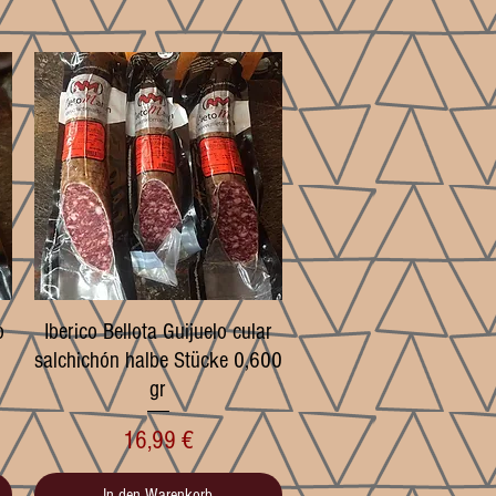
o
Iberico Bellota Guijuelo cular
Schnellansicht
salchichón halbe Stücke 0,600
gr
Preis
16,99 €
In den Warenkorb