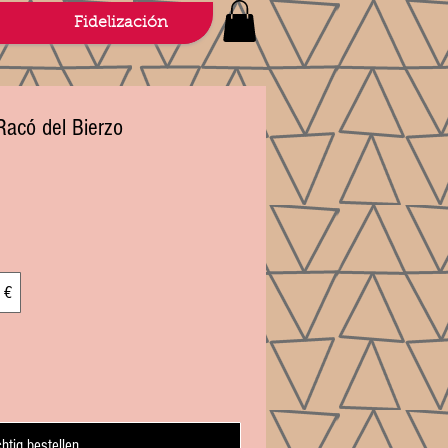
Fidelización
 Racó del Bierzo
 €
chtig bestellen