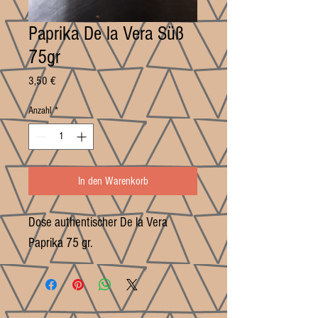
Paprika De la Vera Süß
75gr
Preis
3,50 €
Anzahl
*
In den Warenkorb
Dose authentischer De la Vera 
Paprika 75 gr.