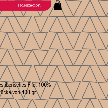
Fidelización
es iberisches Filet 100%
tücke von 400 gr