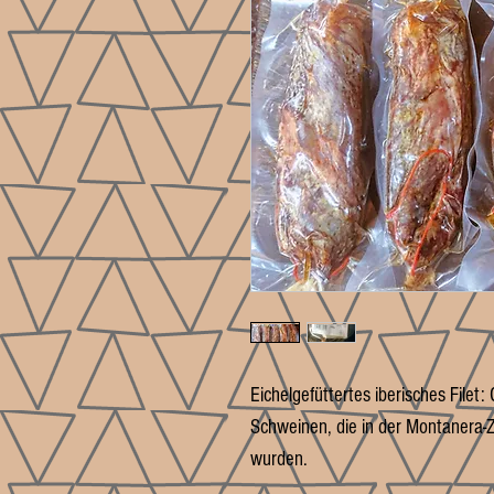
Eichelgefüttertes iberisches Filet
Schweinen, die in der Montanera-Ze
wurden.