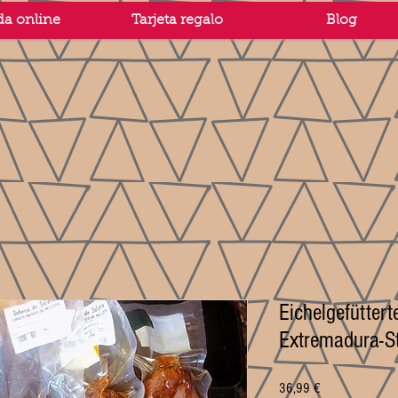
da online
Tarjeta regalo
Blog
Eichelgefüttert
Extremadura-S
Preis
36,99 €