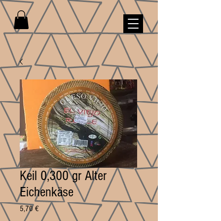
Keil 0,300 gr Alter
Eichenkäse
Preis
5,70 €