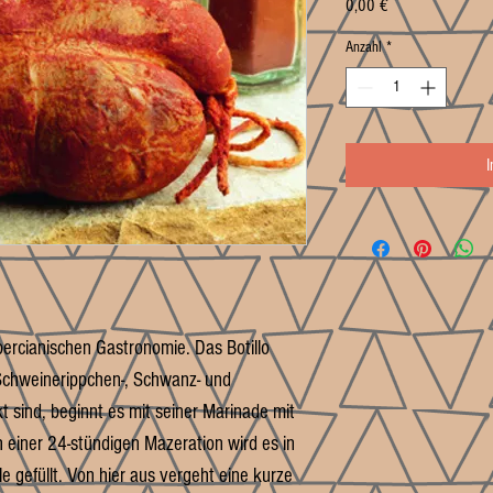
Preis
0,00 €
Anzahl
*
bercianischen Gastronomie. Das Botillo
Schweinerippchen-, Schwanz- und
t sind, beginnt es mit seiner Marinade mit
 einer 24-stündigen Mazeration wird es in
le gefüllt. Von hier aus vergeht eine kurze