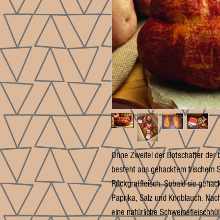
Ohne Zweifel der Botschafter der 
besteht aus gehacktem frischem 
Rückgratfleisch. Sobald sie gehack
Paprika, Salz und Knoblauch. Nach
eine natürliche Schweinefleischhül