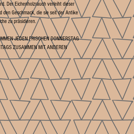
rd. Der Eichenholzrauch verleiht dieser
nd den Geschmack, die sie seit der Antike
che zu präsidieren.
KOMMEN JEDEN FRISCHEN DONNERSTAG
ONTAGS ZUSAMMEN MIT ANDEREN