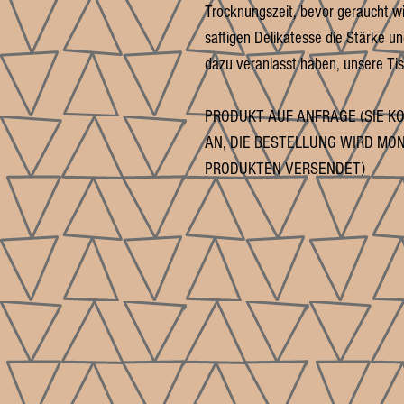
Trocknungszeit, bevor geraucht wi
saftigen Delikatesse die Stärke u
dazu veranlasst haben, unsere Tis
PRODUKT AUF ANFRAGE (SIE 
AN, DIE BESTELLUNG WIRD M
PRODUKTEN VERSENDET)