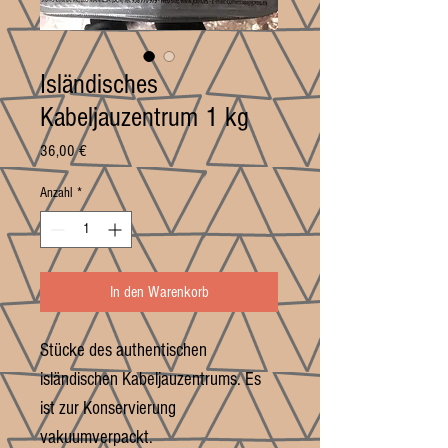
Isländisches
Kabeljauzentrum 1 kg
Preis
36,00 €
Anzahl
*
In den Warenkorb
Stücke des authentischen
isländischen Kabeljauzentrums. Es
ist zur Konservierung
vakuumverpackt.