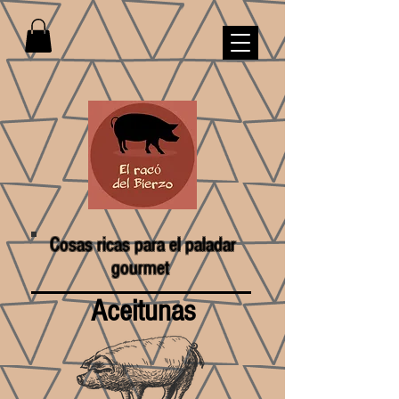
Cosas ricas para el paladar
gourmet
Aceitunas